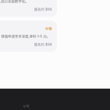
,现已全面数字化。
报名约 $
68
中等
强申请学术深度,单科 1–5 分。
报名约 $
98
公司