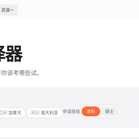
资源
择器
告诉你该考哪些试。
申请层级
本科
硕士
🇨🇦
加拿大
🇦🇺
澳大利亚