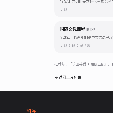
与 SAT 并列的美本标化考试,含
🇺🇸
国际文凭课程
IB DP
全球认可的两年制高中文凭课程,全人
🇺🇸 🇬🇧 🇨🇦 🇦🇺
推荐基于「该国接受 + 层级匹配」
返回工具列表