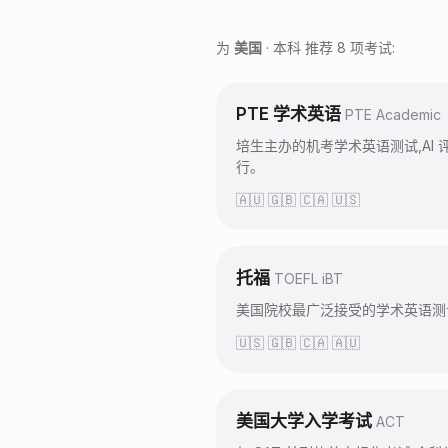
为
美国
·
本科
推荐
8
项考试:
PTE 学术英语
PTE Academic
培生主办的机考学术英语测试,AI
行。
🇦🇺 🇬🇧 🇨🇦 🇺🇸
托福
TOEFL iBT
美国院校最广泛接受的学术英语测
🇺🇸 🇬🇧 🇨🇦 🇦🇺
美国大学入学考试
ACT