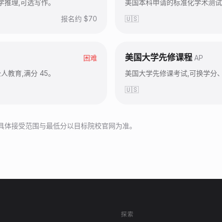
科学推理,可选写作。
美国本科申请的标准化学术测试
报名约 $
70
🇺🇸
美国大学先修课程
困难
AP
教育,满分 45。
美国大学先修课考试,可换学分、增
🇺🇸
。具体接受范围与最低分以目标院校官网为准。
探索