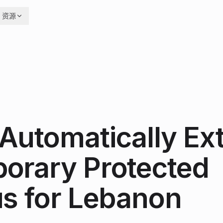
资源
Automatically Ex
orary Protected
us for Lebanon