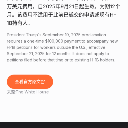
万美元费用，自2025年9月21日起生效，为期12个
月。该费用不适用于此前已递交的申请或现有H-
1B持有人。
President Trump's September 19, 2025 proclamation
requires a one-time $100,000 payment to accompany new
H-1B petitions for workers outside the U.S., effective
September 21, 2025 for 12 months. It does not apply to
petitions filed before that time or to existing H-1B holders.
查看官方原文
来源:
The White House