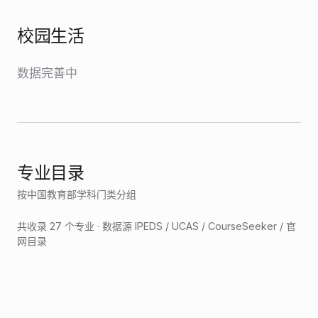
校园生活
数据完善中
专业目录
按中国教育部学科门类分组
共收录
27
个专业 · 数据源 IPEDS / UCAS / CourseSeeker / 官
网目录
经济学
2
法学
3
教育学
7
文学
1
工学
1
医学
1
管理学
12