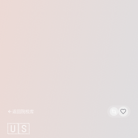
返回院校库
🇺🇸