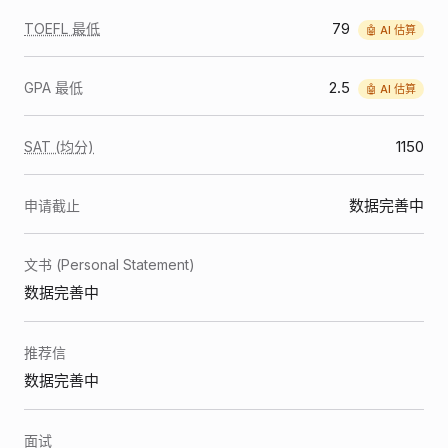
79
TOEFL 最低
🤖 AI 估算
2.5
GPA 最低
🤖 AI 估算
1150
SAT (均分)
数据完善中
申请截止
文书 (Personal Statement)
数据完善中
推荐信
数据完善中
面试