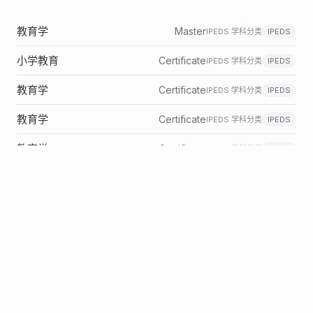
教育学
Master
IPEDS 学科分类
IPEDS
小学教育
Certificate
IPEDS 学科分类
IPEDS
教育学
Certificate
IPEDS 学科分类
IPEDS
教育学
Certificate
IPEDS 学科分类
IPEDS
教育学
Certificate
IPEDS 学科分类
IPEDS
教育学
Certificate
IPEDS 学科分类
IPEDS
教育学
Certificate
IPEDS 学科分类
IPEDS
教育学
Certificate
IPEDS 学科分类
IPEDS
教育学
Certificate
IPEDS 学科分类
IPEDS
教育学
Certificate
IPEDS 学科分类
IPEDS