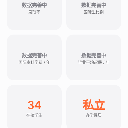
数据完善中
数据完善中
录取率
国际生比例
数据完善中
数据完善中
国际本科学费 / 年
毕业平均起薪 / 年
34
私立
在校学生
办学性质