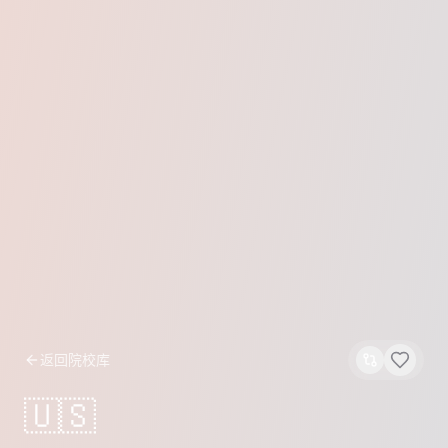
返回院校库
🇺🇸