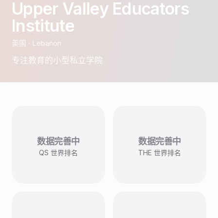
Upper Valley Educators
Institute
美国
·
Lebanon
专注教育的小型私立学院
数据完善中
数据完善中
QS 世界排名
THE 世界排名