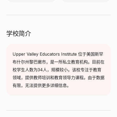
学校简介
Upper Valley Educators Institute 位于美国新罕
布什尔州黎巴嫩市，是一所私立教育机构。目前在
校学生人数为34人，规模较小。该校专注于教育
领域，提供教师培训和教育领导力课程。由于数据
有限，无法提供更多详细信息。