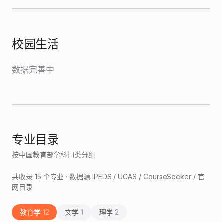
校园生活
数据完善中
专业目录
按中国教育部学科门类分组
共收录
15
个专业 · 数据源 IPEDS / UCAS / CourseSeeker / 官
网目录
教育学
12
文学
1
理学
2