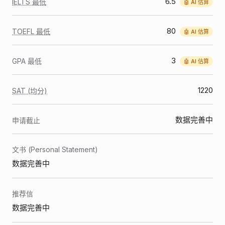
6.5
IELTS 最低
🤖 AI 估算
80
TOEFL 最低
🤖 AI 估算
3
GPA 最低
🤖 AI 估算
1220
SAT (均分)
数据完善中
申请截止
文书 (Personal Statement)
数据完善中
推荐信
数据完善中