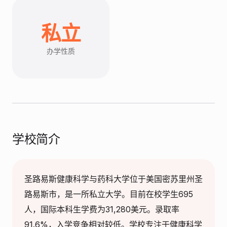
私立
办学性质
学校简介
圣路易斯健康科学与药科大学位于美国密苏里州圣
路易斯市，是一所私立大学。目前在校学生695
人，国际本科生学费为31,280美元。录取率
91.6%，入学竞争相对较低。学校专注于健康科学