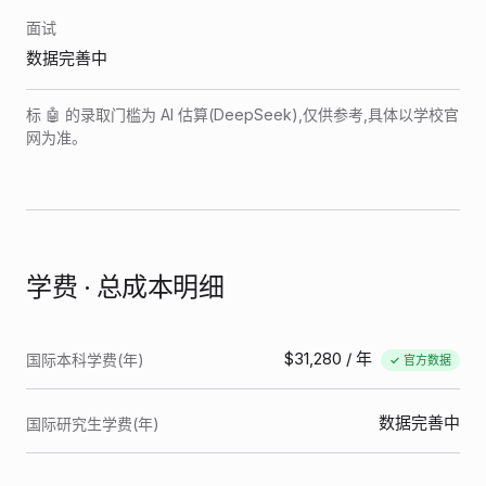
面试
数据完善中
标 🤖 的录取门槛为 AI 估算(DeepSeek),仅供参考,具体以学校官
网为准。
学费 · 总成本明细
$31,280
/ 年
国际本科学费(年)
✓ 官方数据
数据完善中
国际研究生学费(年)