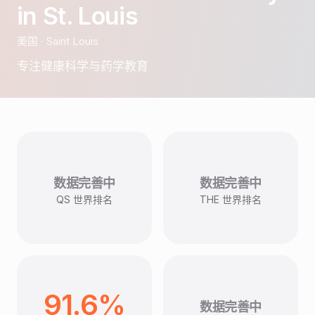
in St. Louis
美国
·
Saint Louis
专注健康科学与药学教育
数据完善中
数据完善中
QS 世界排名
THE 世界排名
91.6%
数据完善中