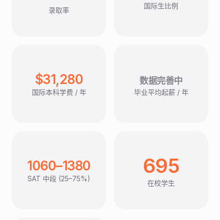
国际生比例
录取率
$31,280
数据完善中
国际本科学费 / 年
毕业平均起薪 / 年
695
1060–1380
SAT 中段 (25–75%)
在校学生