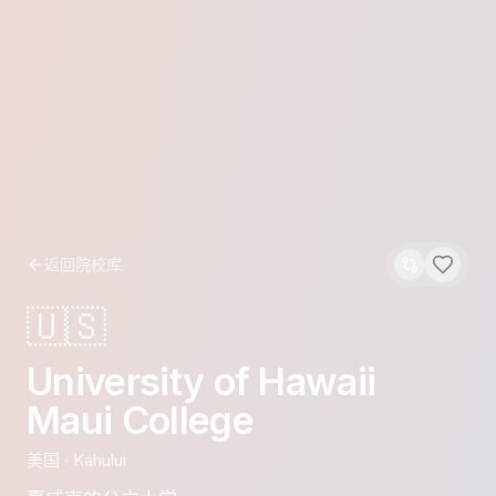
返回院校库
🇺🇸
University of Hawaii
Maui College
美国
·
Kahului