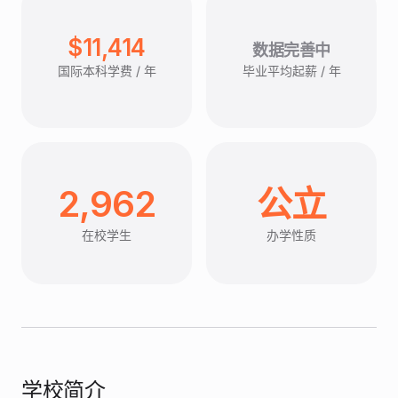
$11,414
数据完善中
国际本科学费 / 年
毕业平均起薪 / 年
2,962
公立
在校学生
办学性质
学校简介