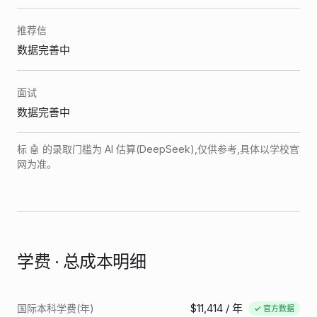
推荐信
数据完善中
面试
数据完善中
标 🤖 的录取门槛为 AI 估算(DeepSeek),仅供参考,具体以学校官
网为准。
学费 · 总成本明细
$11,414
/ 年
国际本科学费(年)
✓ 官方数据