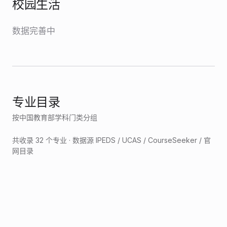
校园生活
数据完善中
专业目录
按中国教育部学科门类分组
共收录
32
个专业 · 数据源 IPEDS / UCAS / CourseSeeker / 官
网目录
文学
2
工学
4
医学
18
管理学
6
交叉学科
2
文学
Diploma
IPEDS 学科分类
IPEDS