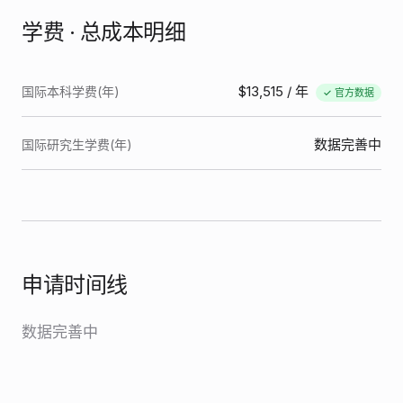
学费 · 总成本明细
$13,515
/ 年
国际本科学费(年)
✓ 官方数据
数据完善中
国际研究生学费(年)
申请时间线
数据完善中