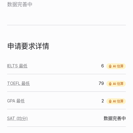
数据完善中
申请要求详情
6
IELTS 最低
🤖 AI 估算
79
TOEFL 最低
🤖 AI 估算
2
GPA 最低
🤖 AI 估算
数据完善中
SAT (均分)