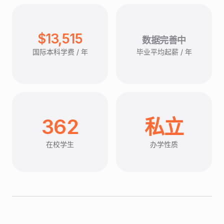
$13,515
数据完善中
国际本科学费 / 年
毕业平均起薪 / 年
362
私立
在校学生
办学性质