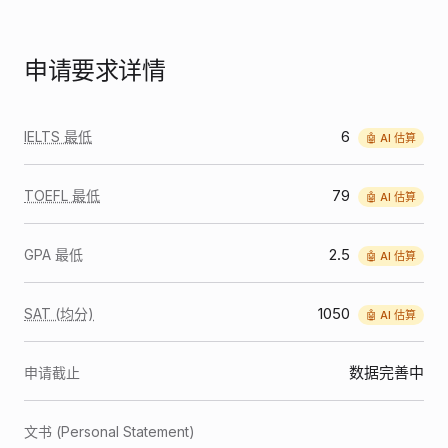
申请要求详情
6
IELTS 最低
🤖 AI 估算
79
TOEFL 最低
🤖 AI 估算
2.5
GPA 最低
🤖 AI 估算
1050
SAT (均分)
🤖 AI 估算
数据完善中
申请截止
文书 (Personal Statement)