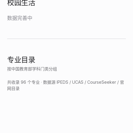
校园生活
数据完善中
专业目录
按中国教育部学科门类分组
共收录
96
个专业 · 数据源 IPEDS / UCAS / CourseSeeker / 官
网目录
哲学
2
经济学
2
法学
10
教育学
6
工学
14
医学
41
管理学
21
哲学
Master
IPEDS 学科分类
IPEDS