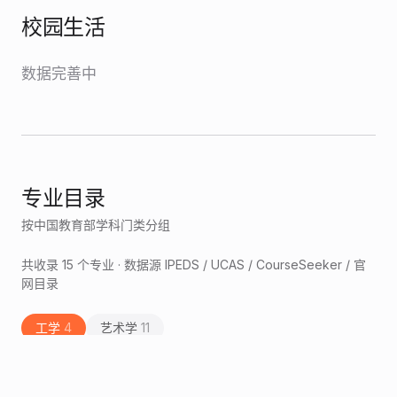
校园生活
数据完善中
专业目录
按中国教育部学科门类分组
共收录
15
个专业 · 数据源 IPEDS / UCAS / CourseSeeker / 官
网目录
工学
4
艺术学
11
工学
Diploma
IPEDS 学科分类
IPEDS