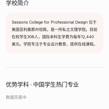
学校简介
Sessions College for Professional Design 位于
美国亚利桑那州坦佩，是一所私立文理学院。目前
在校学生308人，国际本科生学费为每年12,440
美元。学院专注于专业设计教育，提供在线课程。
优势学科 · 中国学生热门专业
数据完善中