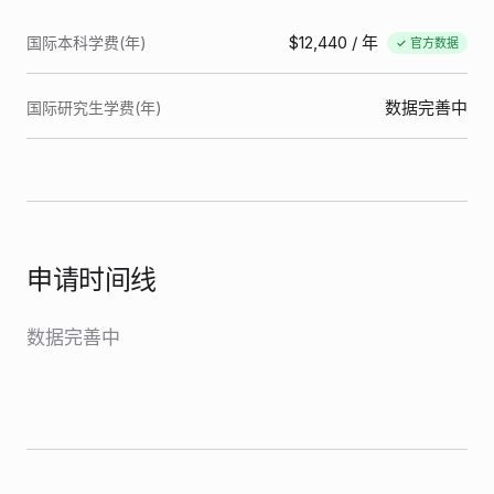
$12,440
/ 年
国际本科学费(年)
✓ 官方数据
数据完善中
国际研究生学费(年)
申请时间线
数据完善中