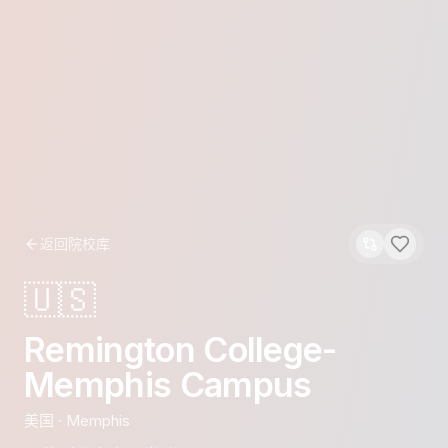
返回院校库
🇺🇸
Remington College-
Memphis Campus
美国
·
Memphis