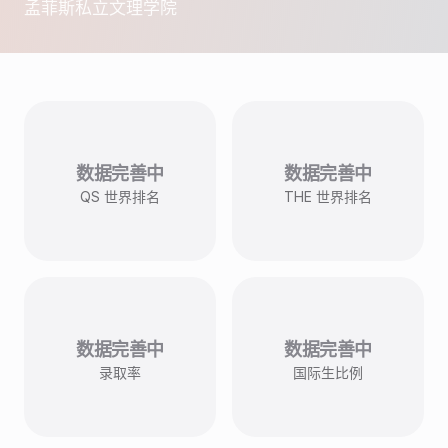
孟菲斯私立文理学院
数据完善中
数据完善中
QS 世界排名
THE 世界排名
数据完善中
数据完善中
录取率
国际生比例