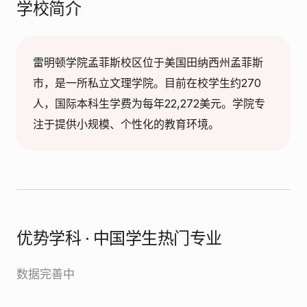
学校简介
雷明顿学院孟菲斯校区位于美国田纳西州孟菲斯
市，是一所私立文理学院。目前在校学生约270
人，国际本科生学费为每年22,272美元。学院专
注于提供小规模、个性化的教育环境。
优势学科 · 中国学生热门专业
数据完善中