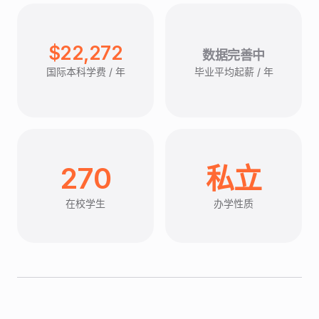
$22,272
数据完善中
国际本科学费 / 年
毕业平均起薪 / 年
270
私立
在校学生
办学性质