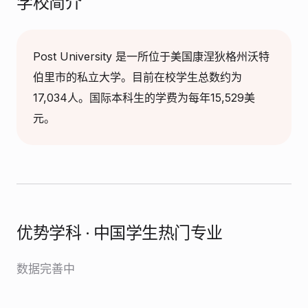
学校简介
Post University 是一所位于美国康涅狄格州沃特
伯里市的私立大学。目前在校学生总数约为
17,034人。国际本科生的学费为每年15,529美
元。
优势学科 · 中国学生热门专业
数据完善中