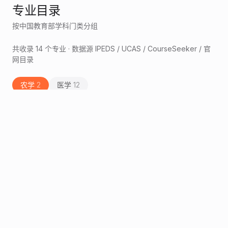
专业目录
按中国教育部学科门类分组
共收录
14
个专业 · 数据源 IPEDS / UCAS / CourseSeeker / 官
网目录
农学
2
医学
12
农学
Diploma
IPEDS 学科分类
IPEDS
农学
Certificate
IPEDS 学科分类
IPEDS
毕业出路