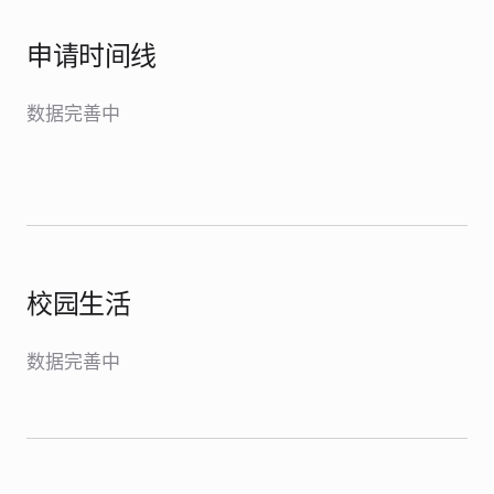
申请时间线
数据完善中
校园生活
数据完善中