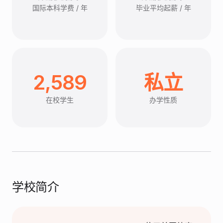
国际本科学费 / 年
毕业平均起薪 / 年
2,589
私立
在校学生
办学性质
学校简介