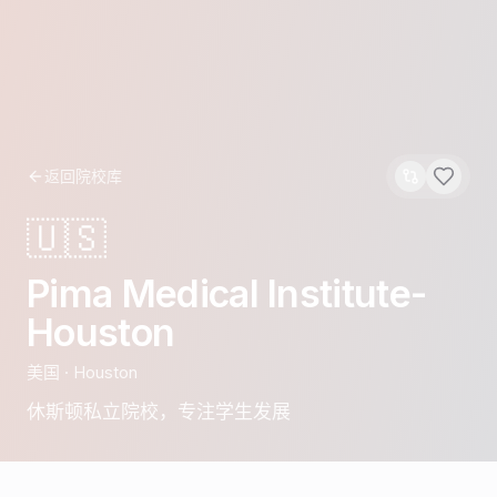
返回院校库
🇺🇸
Pima Medical Institute-
Houston
美国
·
Houston
休斯顿私立院校，专注学生发展