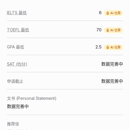
6
IELTS 最低
🤖 AI 估算
70
TOEFL 最低
🤖 AI 估算
2.5
GPA 最低
🤖 AI 估算
数据完善中
SAT (均分)
数据完善中
申请截止
文书 (Personal Statement)
数据完善中
推荐信