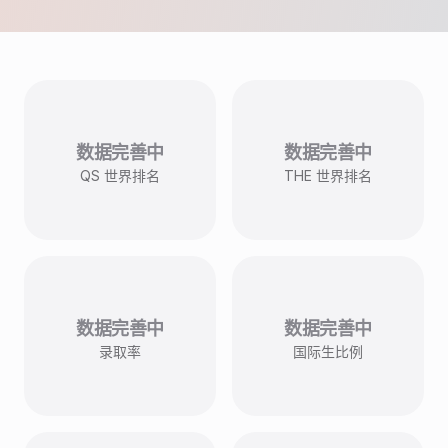
数据完善中
数据完善中
QS 世界排名
THE 世界排名
数据完善中
数据完善中
录取率
国际生比例