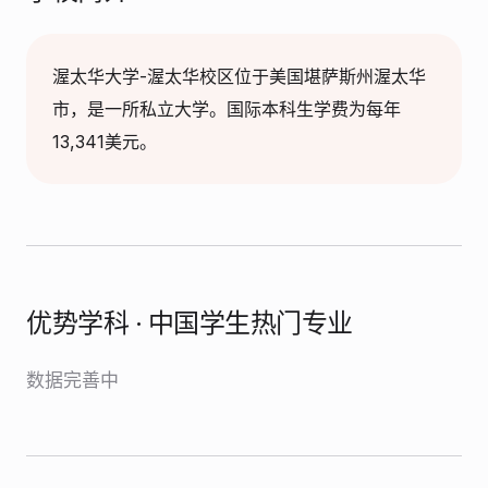
渥太华大学-渥太华校区位于美国堪萨斯州渥太华
市，是一所私立大学。国际本科生学费为每年
13,341美元。
优势学科 · 中国学生热门专业
数据完善中