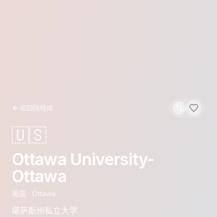
返回院校库
🇺🇸
Ottawa University-
Ottawa
美国
·
Ottawa
堪萨斯州私立大学