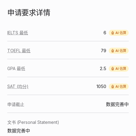
申请要求详情
6
IELTS 最低
🤖 AI 估算
79
TOEFL 最低
🤖 AI 估算
2.5
GPA 最低
🤖 AI 估算
1050
SAT (均分)
🤖 AI 估算
数据完善中
申请截止
文书 (Personal Statement)
数据完善中