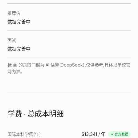
推荐信
数据完善中
面试
数据完善中
标 🤖 的录取门槛为 AI 估算(DeepSeek),仅供参考,具体以学校官
网为准。
学费 · 总成本明细
$13,341
/ 年
国际本科学费(年)
✓ 官方数据