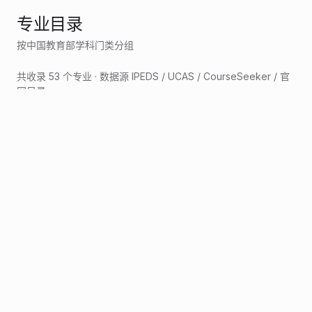
专业目录
按中国教育部学科门类分组
共收录
53
个专业 · 数据源 IPEDS / UCAS / CourseSeeker / 官
网目录
哲学
3
法学
4
教育学
16
文学
7
历史学
1
理学
4
工学
3
医学
3
管理学
6
艺术学
5
交叉学科
1
哲学
Bachelor
IPEDS 学科分类
IPEDS
哲学
Certificate
IPEDS 学科分类
IPEDS
哲学
Certificate
IPEDS 学科分类
IPEDS