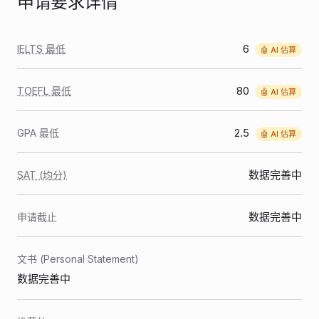
申请要求详情
6
IELTS 最低
🤖 AI 估算
80
TOEFL 最低
🤖 AI 估算
2.5
GPA 最低
🤖 AI 估算
数据完善中
SAT (均分)
数据完善中
申请截止
文书 (Personal Statement)
数据完善中