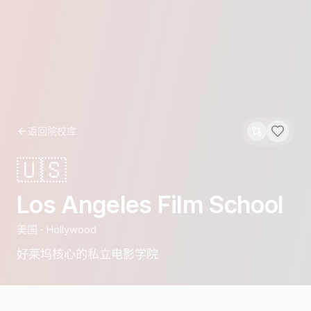
返回院校库
🇺🇸
Los Angeles Film School
美国
·
Hollywood
好莱坞核心的私立电影学院