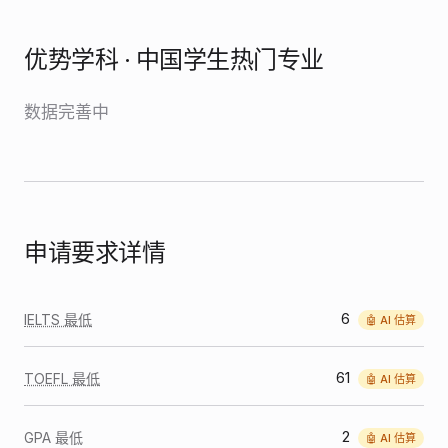
优势学科 · 中国学生热门专业
数据完善中
申请要求详情
6
IELTS 最低
🤖 AI 估算
61
TOEFL 最低
🤖 AI 估算
2
GPA 最低
🤖 AI 估算