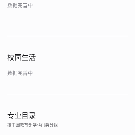
数据完善中
校园生活
数据完善中
专业目录
按中国教育部学科门类分组