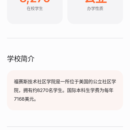
在校学生
办学性质
学校简介
福赛斯技术社区学院是一所位于美国的公立社区学
院，拥有约8270名学生。国际本科生学费为每年
7168美元。