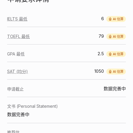
6
IELTS 最低
🤖 AI 估算
79
TOEFL 最低
🤖 AI 估算
2.5
GPA 最低
🤖 AI 估算
1050
SAT (均分)
🤖 AI 估算
数据完善中
申请截止
文书 (Personal Statement)
数据完善中
推荐信