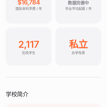
$16,784
数据完善中
国际本科学费 / 年
毕业平均起薪 / 年
2,117
私立
在校学生
办学性质
学校简介