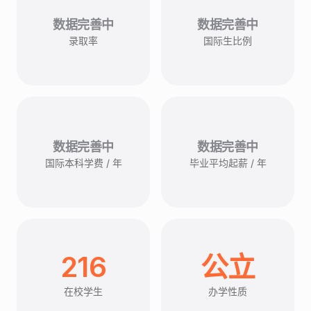
数据完善中
数据完善中
录取率
国际生比例
数据完善中
数据完善中
国际本科学费 / 年
毕业平均起薪 / 年
216
公立
在校学生
办学性质