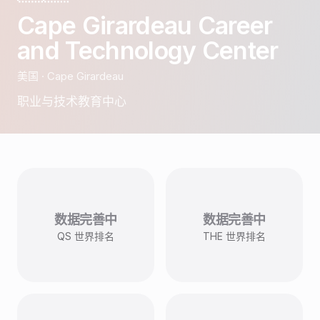
Cape Girardeau Career
and Technology Center
美国
·
Cape Girardeau
职业与技术教育中心
数据完善中
数据完善中
QS 世界排名
THE 世界排名