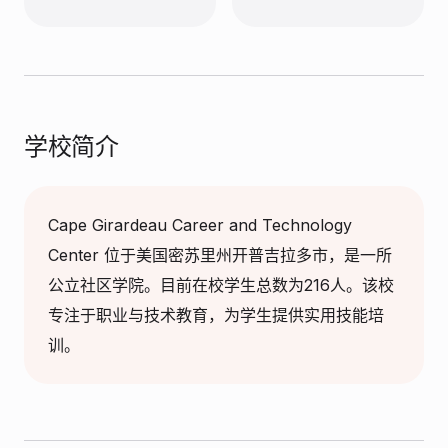
学校简介
Cape Girardeau Career and Technology
Center 位于美国密苏里州开普吉拉多市，是一所
公立社区学院。目前在校学生总数为216人。该校
专注于职业与技术教育，为学生提供实用技能培
训。