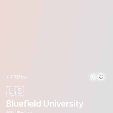
返回院校库
🇺🇸
Bluefield University
美国
·
Bluefield