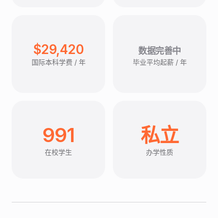
$29,420
数据完善中
国际本科学费 / 年
毕业平均起薪 / 年
991
私立
在校学生
办学性质