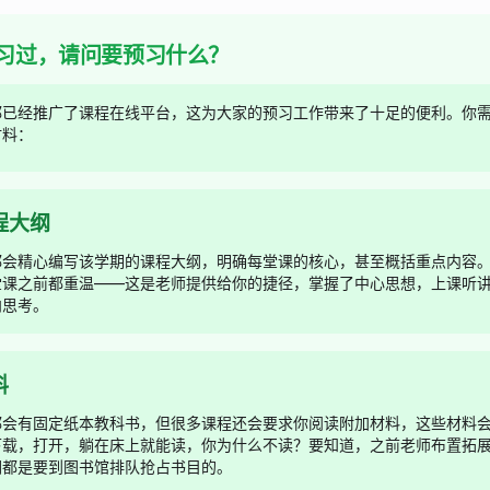
习过，请问要预习什么？
都已经推广了课程在线平台，这为大家的预习工作带来了十足的便利。你
材料：
程大纲
都会精心编写该学期的课程大纲，明确每堂课的核心，甚至概括重点内容
堂课之前都重温——这是老师提供给你的捷径，掌握了中心思想，上课听
向思考。
料
都会有固定纸本教科书，但很多课程还会要求你阅读附加材料，这些材料
下载，打开，躺在床上就能读，你为什么不读？要知道，之前老师布置拓
们都是要到图书馆排队抢占书目的。