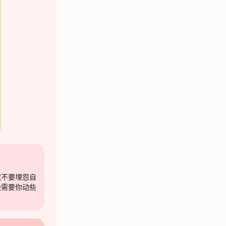
就不要埋怨自
些需要你动些