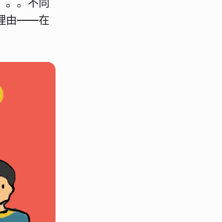
。。。不同
理由——在