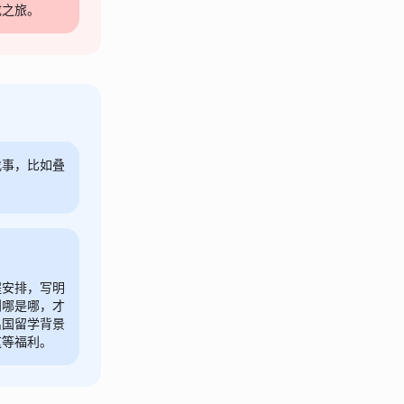
成之旅。
找事，比如叠
程安排，写明
到哪是哪，才
出国留学背景
这等福利。