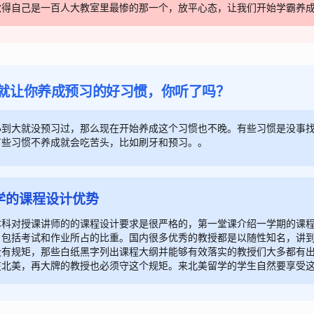
觉得自己是一百人大教室里最惨的那一个，放平心态，让我们开始学霸养
就让你养成预习的好习惯，你听了吗？
小到大就没预习过，那么现在开始养成这个习惯也不晚。有些习惯是没事
有些习惯不养成就会吃苦头，比如刷牙和预习。。
学的课程设计优势
本科对授课讲师的的课程设计要求是很严格的，第一堂课介绍一学期的课
，包括考试和作业所占的比重。国内很多优秀的教授都是以随性知名，讲
没有规矩，那些白纸黑字列出课程大纲并能够有效落实的教授们大多都有
在北美，再大牌的教授也必须守这个规矩。来北美留学的学生自然要享受