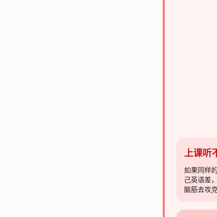
上课听
如果同样
己英语差
脑筋去攻