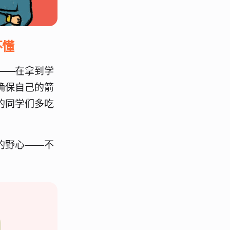
不懂
——在拿到学
确保自己的箭
的同学们多吃
的野心——不