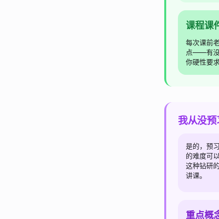
课程课
每次课前
点——有
你硬性要
我从没预
是的，预
的难度可
这种钻研
讲课。
重点概