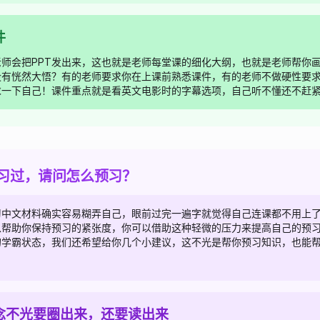
件
老师会把PPT发出来，这也就是老师每堂课的细化大纲，也就是老师帮你
没有恍然大悟？有的老师要求你在上课前熟悉课件，有的老师不做硬性要
求一下自己！课件重点就是看英文电影时的字幕选项，自己听不懂还不赶
习过，请问怎么预习？
习中文材料确实容易糊弄自己，眼前过完一遍字就觉得自己连课都不用上
以帮助你保持预习的紧张度，你可以借助这种轻微的压力来提高自己的预
的学霸状态，我们还希望给你几个小建议，这不光是帮你预习知识，也能
念不光要圈出来，还要读出来