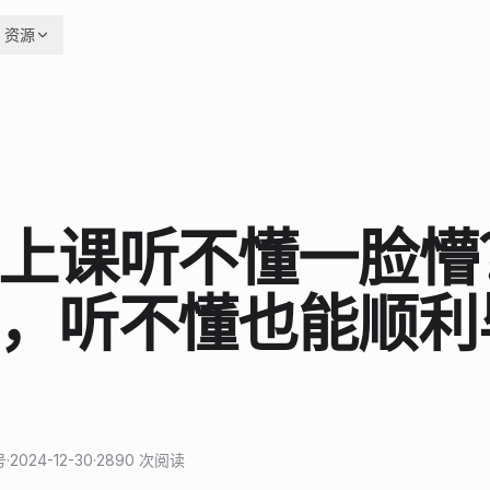
资源
上课听不懂一脸懵
，听不懂也能顺利
号
·
2024-12-30
·
2890
次阅读