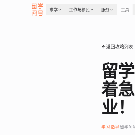
求学
工作与移民
服务
工具
返回攻略列表
留学
着急
业！
学习指导
留学问