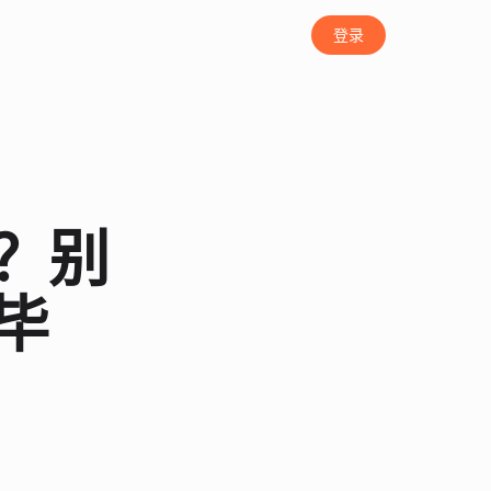
登录
？别
毕